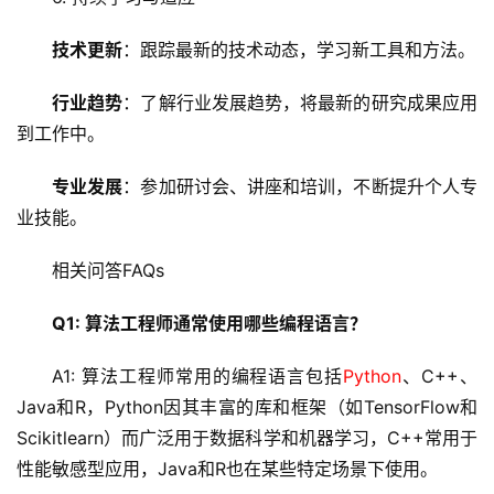
机
技术更新
：跟踪最新的技术动态，学习新工具和方法。
技
行业趋势
：了解行业发展趋势，将最新的研究成果应用
术
教
到工作中。
程
专业发展
：参加研讨会、讲座和培训，不断提升个人专
业技能。
C
D
相关问答FAQs
N
服
Q1: 算法工程师通常使用哪些编程语言？
务
A1: 算法工程师常用的编程语言包括
Python
、C++、
网
Java和R，Python因其丰富的库和框架（如TensorFlow和
站
Scikitlearn）而广泛用于数据科学和机器学习，C++常用于
运
维
性能敏感型应用，Java和R也在某些特定场景下使用。