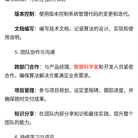
版本控制
：使用版本控制系统管理代码的变更和迭代。
文档编写
：编写技术文档，记录算法的设计、实现和使
用说明。
5. 团队协作与沟通
首
页
跨部门合作
：与产品经理、
数据科学家
和开发人员紧密
合作，确保算法解决方案满足业务需求。
云
服
项目管理
：参与项目规划，设定里程碑，跟踪进度，并
务
确保按时交付成果。
器
知识分享
：在团队内部分享知识和最佳实践，提升整个
虚
团队的能力。
拟
主
6. 持续学习与适应