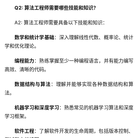
Q2: 算法工程师需要哪些技能和知识？
网
络
A2: 算法工程师需要具备以下技能和知识：
安
全
数学和统计学基础
：深入理解线性代数、概率论、统计
学和优化理论。
l
i
编程能力
：熟练掌握至少一种编程语言，并有能力编写
n
高效、清晰的代码。
u
x
数据结构与算法
：理解并能够实现各种数据结构和算
运
维
法。
机器学习和深度学习
：熟悉常见的机器学习算法和深度
学习框架。
软件工程
：了解软件开发的生命周期，包括版本控制、