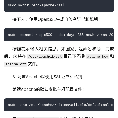
首
页
接下来，使用OpenSSL生成自签名证书和私钥：
云
服
务
器
按照提示输入相关信息，如国家、组织名称等，完成
后，您将在
目录下看到
和
/etc/apache2/ssl
apache.key
虚
文件。
拟
apache.crt
主
3. 配置Apache以使用SSL证书和私钥
机
编辑Apache的默认虚拟主机配置文件：
技
术
教
程