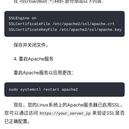
在
部分添加以下内容：
<VirtualHost *:443>
C
D
SSLEngine on

N
SSLCertificateFile /etc/apache2/ssl/apache.crt

服
务
保存并关闭文件。
网
站
4. 重启Apache服务
运
维
重启Apache服务以应用更改：
网
络
安
现在，您的Linux系统上的Apache服务器已启用SSL，
全
您可以通过访问
来验证SSL是否
https://your_server_ip
已正确配置。
l