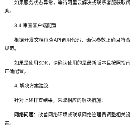
如果服务状态异常，等待阿里云解决或联系客服获取帮
虚
助。
拟
主
3.4 审查客户端配置
机
根据开发文档审查API调用代码，确保参数正确且符合
技
规范。
术
教
如果是使用SDK，请确认使用的是最新版本且按照指南
程
正确配置。
C
4. 解决方案建议
D
N
针对上述排查结果，采取相应的解决措施：
服
务
网络问题
：改善网络环境或联系网络管理员调整相关设
置。
网