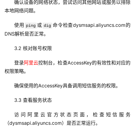
确认设备的网络状态，尝试访问其他网站或服务以排除
本地网络问题。
使用
或
命令检查dysmsapi.aliyuncs.com的
ping
dig
DNS解析是否正常。
3.2 核对账号权限
登录
阿里云
控制台，检查AccessKey的有效性和对应的
权限策略。
首
确保使用的AccessKey具备调用短信服务的权限。
页
3.3 查看服务状态
云
服
访问
阿里云
官方状态页面，检查短信服务
务
（dysmsapi.aliyuncs.com）是否正常运行。
器