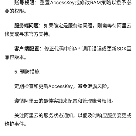
站
账号权限
：重置AccessKey或修改RAM策略以授予必
运
要的权限。
维
服务端问题
：如果确定是服务端问题，则需等待阿里云
网
修复或寻求官方支持。
络
安
客户端配置
：修正代码中的API调用错误或更新SDK至
全
兼容版本。
l
5. 预防措施
i
n
定期检查和更新AccessKey，避免泄露风险。
u
x
遵循阿里云的最佳实践来配置和管理账号权限。
运
维
关注阿里云的服务状态通知，以便及时响应服务变更或
维护事件。