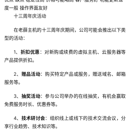
虚
拟
度一般 操作界面友好
主
十三周年庆活动
机
在老薛主机的十三周年庆期间，公司可能会推出以下类
技
型的活动：
术
教
1、
折扣优惠
：对新购或续费的虚拟主机、云服务器等
程
产品提供折扣。
C
2、
赠品活动
：购买特定产品或服务，赠送域名、邮箱
D
服务等。
N
服
3、
抽奖活动
：参与公司举办的在线抽奖，有机会赢取
务
免费服务时长、优惠券等。
网
4、
技术研讨会
：组织线上或线下的技术交流会议，分
站
享行业趋势、技术知识等。