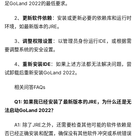
机
足GoLand 2022的最低要求。
2、
更新软件依赖
：安装或更新必要的依赖库和运行时
技
术
环境，如最新版本的JRE。
教
程
3、
调整权限设置
：以管理员身份运行IDE，或根据需
要调整系统的安全设置。
C
4、
重新安装IDE
：如果上述方法都无法解决问题，尝
D
N
试卸载后重新安装GoLand 2022。
服
务
相关问答FAQs
Q1: 如果我已经安装了最新版本的JRE，为什么还是无
网
站
法启动GoLand 2022？
运
维
A1: 除了JRE之外，还需要检查其他可能的软件依赖是
否已经正确安装和配置，确保没有其他软件冲突或系统错误