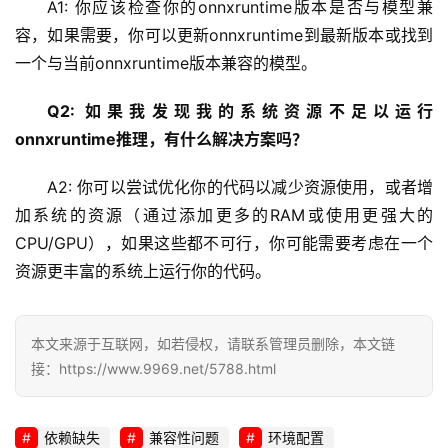
A1: 你应该检查你的onnxruntime版本是否与模型兼
网
络
容，如果需要，你可以更新onnxruntime到最新版本或找到
安
一个与当前onnxruntime版本兼容的模型。
全
Q2: 如果我发现我的系统资源不足以运行
l
onnxruntime推理，有什么解决方案吗？
i
n
A2: 你可以尝试优化你的代码以减少资源使用，或者增
u
加系统的资源（通过添加更多的RAM或使用更强大的
x
CPU/GPU），如果这些都不可行，你可能需要考虑在一个
运
资源更丰富的系统上运行你的代码。
维
本文来源于互联网，如若侵权，请联系管理员删除，本文链
接：https://www.9969.net/5788.html
依赖缺失
兼容性问题
环境配置