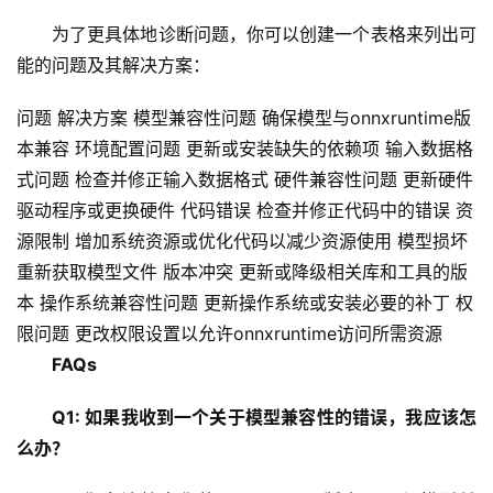
为了更具体地诊断问题，你可以创建一个表格来列出可
技
能的问题及其解决方案：
术
教
问题 解决方案 模型兼容性问题 确保模型与onnxruntime版
程
本兼容
环境配置
问题 更新或安装缺失的依赖项 输入数据格
式问题 检查并修正输入数据格式 硬件兼容性问题 更新硬件
C
驱动程序或更换硬件 代码错误 检查并修正代码中的错误 资
D
源限制 增加系统资源或优化代码以减少资源使用 模型损坏
N
重新获取模型文件 版本冲突 更新或降级相关库和工具的版
服
本 操作系统兼容性问题 更新操作系统或安装必要的补丁 权
务
限问题 更改权限设置以允许onnxruntime访问所需资源
FAQs
网
站
Q1: 如果我收到一个关于模型兼容性的错误，我应该怎
运
维
么办？