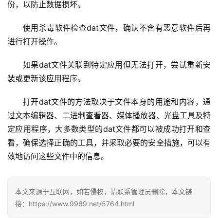
份，以防止数据损坏。
网
使用杀毒软件检查dat文件，确认不含有恶意软件后再
络
安
进行打开操作。
全
如果dat文件关联到特定应用但无法打开，尝试重新安
装或更新该应用程序。
l
i
打开dat文件的方法取决于文件本身的用途和内容，通
n
u
过文本编辑器、二进制查看器、媒体播放器、光盘工具及特
x
定应用程序，大多数类型的dat文件都可以被成功打开和查
运
看，确保选择正确的工具，并采取必要的安全措施，可以有
维
效地访问这些文件中的信息。
本文来源于互联网，如若侵权，请联系管理员删除，本文链
接：https://www.9969.net/5764.html