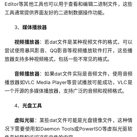
Editor等其他工具也可以用于查看和编辑二进制文件，这些
工具通常提供界面友好的二进制数据操作功能。
3、
媒体播放器
视频播放器
：若dat文件是某种视频文件的格式，可以
尝试使用暴风影音、QQ影音等视频播放软件打开，这些播
放器支持多种视频格式，包括一些不常见的格式。
首
页
音频播放器
：如果dat文件实际是音频文件，使用音频
播放器如VLC Media Player等尝试播放可能成功，VLC是
云
服
一个开源的多媒体播放器，支持广泛的音频和视频格式。
务
器
4、
光盘工具
虚拟光驱
：某些dat文件可能是光盘镜像文件，这种情
虚
况下需要使用如Daemon Tools或PowerISO等虚拟光驱软
拟
主