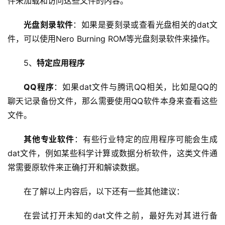
件来加载和访问这些文件的内容。
机
光盘刻录软件
：如果是要刻录或查看光盘相关的dat文
件，可以使用Nero Burning ROM等光盘刻录软件来操作。
技
术
5、
特定应用程序
教
程
QQ程序
：如果dat文件与腾讯QQ相关，比如是QQ的
聊天记录备份文件，那么需要使用QQ软件本身来查看这些
C
文件。
D
N
其他专业软件
：有些行业特定的应用程序可能会生成
服
务
dat文件，例如某些科学计算或数据分析软件，这类文件通
常需要原软件来正确打开和解读数据。
网
站
在了解以上内容后，以下还有一些其他建议：
运
维
在尝试打开未知的dat文件之前，最好先对其进行备