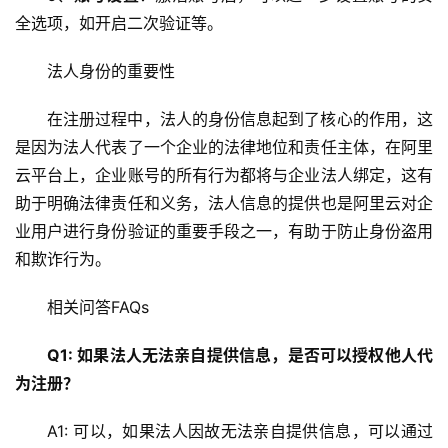
技
全选项，如开启二次验证等。
术
教
法人身份的重要性
程
在注册过程中，法人的身份信息起到了核心的作用，这
C
是因为法人代表了一个企业的法律地位和责任主体，在阿里
D
云平台上，企业账号的所有行为都将与企业法人绑定，这有
N
服
助于明确法律责任和义务，法人信息的提供也是阿里云对企
务
业用户进行身份验证的重要手段之一，有助于防止身份盗用
和欺诈行为。
网
站
相关问答FAQs
运
维
Q1: 如果法人无法亲自提供信息，是否可以授权他人代
为注册？
网
A1: 可以，如果法人因故无法亲自提供信息，可以通过
络