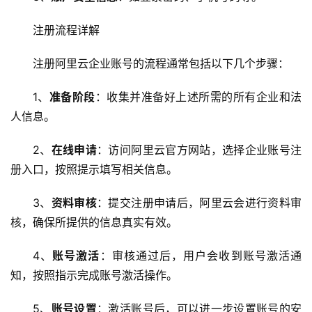
注册流程详解
注册阿里云企业账号的流程通常包括以下几个步骤：
首
1、
准备阶段
：收集并准备好上述所需的所有企业和法
页
人信息。
云
2、
在线申请
：访问阿里云官方网站，选择企业
账号注
服
册
入口，按照提示填写相关信息。
务
器
3、
资料审核
：提交注册申请后，阿里云会进行资料审
核，确保所提供的信息真实有效。
虚
拟
4、
账号激活
：审核通过后，用户会收到账号激活通
主
知，按照指示完成账号激活操作。
机
5、
账号设置
：激活账号后，可以进一步设置账号的安