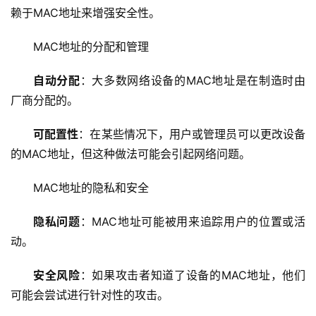
服
赖于MAC地址来增强安全性。
务
器
MAC地址的分配和管理
虚
自动分配
：大多数网络设备的MAC地址是在制造时由
拟
厂商分配的。
主
机
可配置性
：在某些情况下，用户或管理员可以更改设备
的MAC地址，但这种做法可能会引起网络问题。
技
术
MAC地址的隐私和安全
教
程
隐私问题
：MAC地址可能被用来追踪用户的位置或活
动。
C
D
安全风险
：如果攻击者知道了设备的MAC地址，他们
N
可能会尝试进行针对性的攻击。
服