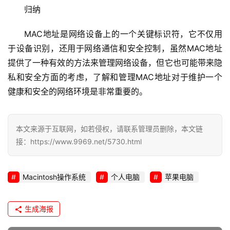
务
归纳
网
MAC地址是网络设备上的一个关键标识符，它不仅用
站
于设备识别，还用于网络通信和安全控制，虽然MAC地址
运
提供了一种有效的方法来管理网络设备，但它也可能带来隐
维
私和安全方面的考虑，了解和管理MAC地址对于维护一个
健康和安全的网络环境是非常重要的。
网
络
安
本文来源于互联网，如若侵权，请联系管理员删除，本文链
全
接：https://www.9969.net/5730.html
l
i
Macintosh操作系统
个人电脑
苹果电脑
n
u
生成海报
x
运