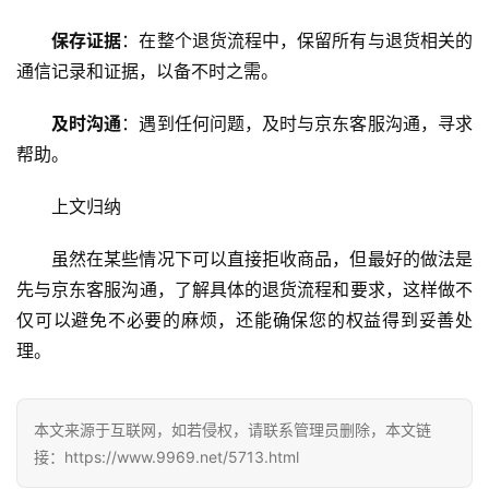
服
务
保存证据
：在整个退货流程中，保留所有与退货相关的
通信记录和证据，以备不时之需。
网
站
及时沟通
：遇到任何问题，及时与京东客服沟通，寻求
运
帮助。
维
上文归纳
网
络
虽然在某些情况下可以直接拒收商品，但最好的做法是
安
先与京东客服沟通，了解具体的退货流程和要求，这样做不
全
仅可以避免不必要的麻烦，还能确保您的权益得到妥善处
理。
l
i
n
本文来源于互联网，如若侵权，请联系管理员删除，本文链
u
接：https://www.9969.net/5713.html
x