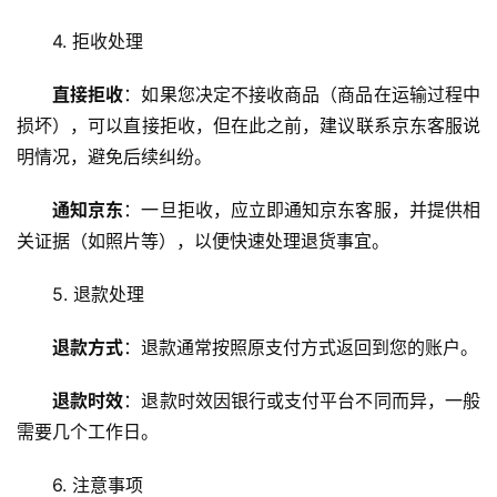
服
4. 拒收处理
务
器
直接拒收
：如果您决定不接收商品（商品在运输过程中
损坏），可以直接拒收，但在此之前，建议联系京东客服说
虚
明情况，避免后续纠纷。
拟
主
通知京东
：一旦拒收，应立即通知京东客服，并提供相
机
关证据（如照片等），以便快速处理退货事宜。
技
5. 退款处理
术
教
退款方式
：退款通常按照原支付方式返回到您的账户。
程
退款时效
：退款时效因银行或支付平台不同而异，一般
C
需要几个工作日。
D
N
6. 注意事项