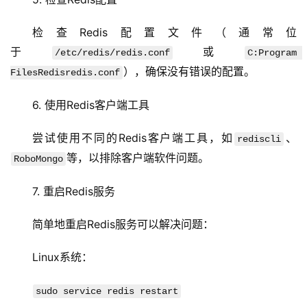
技
术
检查Redis配置文件（通常位
教
于
或
程
/etc/redis/redis.conf
C:Program 
），确保没有错误的配置。
FilesRedisredis.conf
C
6. 使用Redis客户端工具
D
N
尝试使用不同的Redis客户端工具，如
、
服
rediscli
务
等，以排除客户端软件问题。
RoboMongo
7. 重启Redis服务
网
站
简单地重启Redis服务可以解决问题：
运
维
Linux系统：
网
sudo service redis restart
络