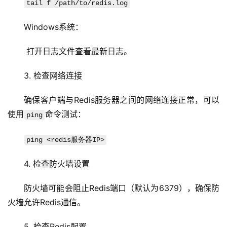
tail f /path/to/redis.log
Windows系统：
 打开日志文件查看最新日志。
首
页
3. 检查网络连接
确保客户端与Redis服务器之间的网络连接正常，可以
云
服
使用
命令测试：
ping
务
器
ping <redis服务器IP>
4. 检查防火墙设置
虚
拟
防火墙可能会阻止Redis端口（默认为6379），确保防
主
机
火墙允许Redis通信。
5. 检查Redis配置