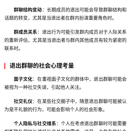
程
群聊结构变动
：长期成员的退出可能会导致群聊结构和
话题的转变，尤其是当退出者在群内扮演重要角色时。
C
D
群成员关系
：退出行为可能引发群内成员对于人际关系
N
的重新评估，尤其是当退出者与群内其他成员有较为紧密的
服
联系时。
务
退出群聊的社会心理考量
网
站
面子文化
：在重视面子文化的群体中，退出群聊可能会
运
维
被视为一种社交失误，引起他人关注。
社交礼仪
：在某些社交圈子中，随意退出群聊可能被认
网
为是不礼貌的行为，可能会影响个人的社会形象。
络
安
个人隐私与社交维系
：个人在考虑退出群聊时可能需要
全