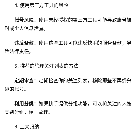
4. 使用第三方工具的风险
账号风险
：使用未经授权的第三方工具可能导致账号被
封或个人信息泄露。
首
页
违反条款
：使用这些工具可能违反快手的服务条款，导
致法律责任。
云
服
5. 推荐的管理关注列表的方法
务
器
定期审查
：定期检查你的关注列表，移除那些不再感兴
趣的账号。
虚
拟
利用分类
：如果快手提供分组功能，可以将关注的人按
主
类别分组，便于管理。
机
6. 上文归纳
技