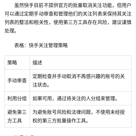
术
虽然快手目前不提供官方的批量取消关注功能，但用户
教
可以通过定期手动审查和管理他们的关注列表来保持其关注
程
列表的整洁和相关性，使用第三方工具存在风险，建议谨慎
处理。
C
D
表格：快手关注管理策略
N
服
策略
描述
务
定期检查并手动取消不再感兴趣的账号的关
手动审查
网
注状态。
站
运
利用分组
如果可用，通过将关注的人分组来管理。
维
避免第三
为避免账号风险和法律问题，不使用未经授
方工具
权的第三方批量操作工具。
网
络
安