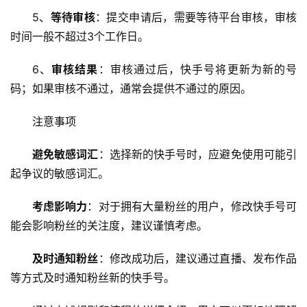
拟
主
5、
等待审核
：提交申请后，需要等待平台审核，审核
机
时间一般不超过3个工作日。
6、
审核结果
：审核通过后，快手号将更新为新的号
技
术
码；如果审核不通过，通常会提供不通过的原因。
教
程
注意事项
避免敏感词汇
：选择新的快手号时，应避免使用可能引
C
起争议的敏感词汇。
D
N
考虑影响力
：对于拥有大量粉丝的用户，修改快手号可
服
务
能会影响粉丝的关注度，建议谨慎考虑。
及时通知粉丝
：修改成功后，建议通过直播、发布作品
网
等方式及时通知粉丝新的快手号。
站
运