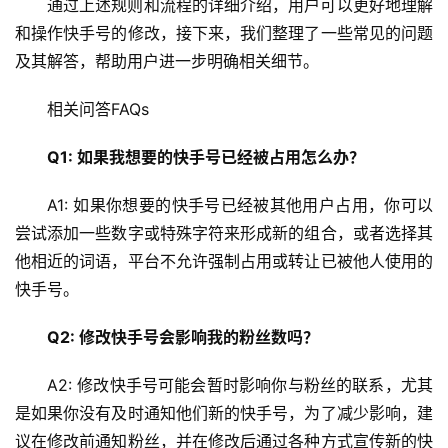
通过上述规则和流程的详细介绍，用户可以更好地理解
维
和操作快手号的修改，接下来，我们整理了一些常见的问题
网
及其解答，帮助用户进一步明确相关细节。
络
安
相关问答FAQs
全
Q1: 如果我想要的快手号已经被占用怎么办？
l
A1: 如果你想要的快手号已经被其他用户占用，你可以
i
尝试添加一些数字或特殊字符来形成新的组合，或者选择其
n
u
他相近的词语，平台不允许强制占用或转让已被他人使用的
x
快手号。
运
维
Q2: 修改快手号会影响我的粉丝数吗？
A2: 修改快手号可能会暂时影响你与粉丝的联系，尤其
是如果你没有及时通知他们新的快手号，为了减少影响，建
议在修改前通知粉丝，并在修改后通过各种方式宣传新的快