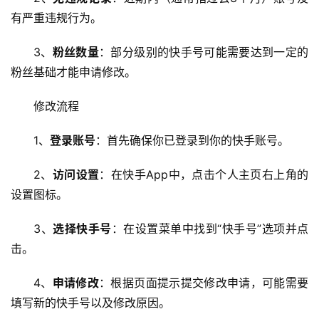
有严重违规行为。
3、
粉丝数量
：部分级别的快手号可能需要达到一定的
粉丝基础才能申请修改。
修改流程
1、
登录账号
：首先确保你已登录到你的快手账号。
首
页
2、
访问设置
：在快手App中，点击个人主页右上角的
设置图标。
云
3、
选择快手号
：在设置菜单中找到“快手号”选项并点
服
务
击。
器
4、
申请修改
：根据页面提示提交修改申请，可能需要
虚
填写新的快手号以及修改原因。