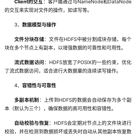
Client的交互
：客户端通过与NameNode和DataNode
的交互来实现对文件的操作，如读写等。
3、
数据模型与操作
文件分块存储
：文件在HDFS中被分割成块存储，每个
块在多个节点上有副本，以增强数据的可靠性和可用性。
流式数据访问
：HDFS放宽了POSIX的一些约束，优化
了流式数据访问，适合进行大数据量的连续读写操作。
4、
容错性与可靠性
首
页
多副本机制
：上传到HDFS的数据会自动保存为多个副
本（默认为三个），确保数据的高可用性和容错性。
云
服
自动校验与恢复
：HDFS会定期对节点上的文件块进行
务
校验，并在检测到数据损坏或丢失时自动从其他副本恢复数