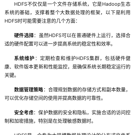
HDFS不仅仅是一个文件存储系统，它是Hadoop生态
网
站
系统的基础，支撑着整个大数据处理的框架，以下是利用
运
HDFS时可能需要注意的几个方面：
维
硬件选择
：虽然HDFS可以在普通硬件上运行，选择合
网
适的硬件配置可以进一步提高系统的稳定性和效率。
络
安
系统维护
：定期检查和维护HDFS集群，包括硬件健
全
康、软件版本更新和性能监控，是确保系统长期稳定运行的
关键。
l
i
数据管理策略
：合理规划数据的存储方式和副本数量，
n
可以优化存储空间的使用并提高数据的可靠性。
u
x
安全考虑
：保护数据的安全和隐私，实施合适的访问控
运
制和加密措施，特别是在处理敏感数据时。
维