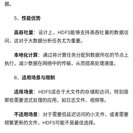
器
据。
虚
5、
性能优势
拟
主
高吞吐量
：设计上，HDFS能够支持高吞吐量的数据访
机
问，这对于大数据分析任务尤为重要。
技
本地化计算
：通过将计算任务分配到数据所在的节点上
术
执行，减少数据在网络中的传输，从而提高处理速度。
教
程
6、
适用场景与限制
适用场景
：HDFS适合于大文件的存储和访问，特别是
C
D
那些需要流式处理的应用，如日志文件、视频等。
N
服
不适用场景
：对于需要低延迟访问的小文件，或者需要
务
频繁更新的文件，HDFS可能不是最佳选择。