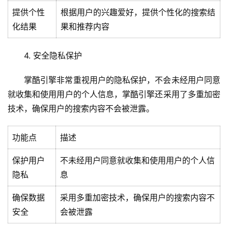
教
提供个性
根据用户的兴趣爱好，提供个性化的搜索结
程
化结果
果和推荐内容
C
4. 安全隐私保护
D
N
掌酷引擎非常重视用户的隐私保护，不会未经用户同意
服
务
就收集和使用用户的个人信息，掌酷引擎还采用了多重加密
技术，确保用户的搜索内容不会被泄露。
网
站
功能点
描述
运
维
保护用户
不未经用户同意就收集和使用用户的个人信
隐私
息
网
络
确保数据
采用多重加密技术，确保用户的搜索内容不
安
安全
会被泄露
全