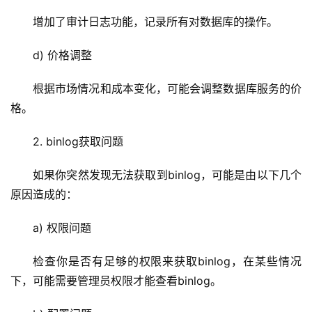
服
务
增加了审计日志功能，记录所有对数据库的操作。
器
d) 价格调整
虚
根据市场情况和成本变化，可能会调整数据库服务的价
拟
主
格。
机
2. 
binlog获取问题
技
如果你突然发现无法获取到binlog，可能是由以下几个
术
原因造成的：
教
程
a) 权限问题
C
检查你是否有足够的权限来获取binlog，在某些情况
D
下，可能需要管理员权限才能查看binlog。
N
服