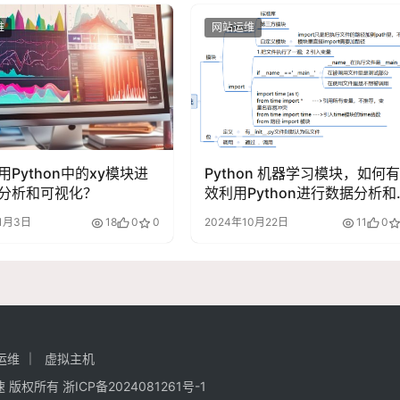
维
网站运维
用Python中的xy模块进
Python 机器学习模块，如何有
分析和可视化？
效利用Python进行数据分析和
模型构建？
11月3日
18
0
0
2024年10月22日
11
0
运维
虚拟主机
强加速 版权所有
浙ICP备2024081261号-1