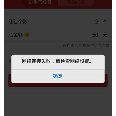
器
虚
拟
主
机
技
术
教
程
C
D
N
服
务