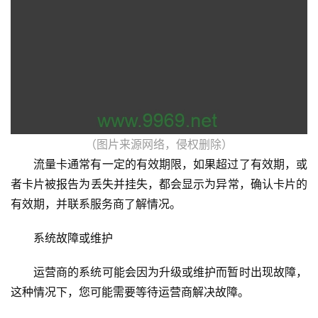
网
站
运
维
网
络
（图片来源网络，侵权删除）
安
流量卡通常有一定的有效期限，如果超过了有效期，或
全
者卡片被报告为丢失并挂失，都会显示为异常，确认卡片的
有效期，并联系服务商了解情况。
l
i
系统故障或维护
n
u
运营商的系统可能会因为升级或维护而暂时出现故障，
x
运
这种情况下，您可能需要等待运营商解决故障。
维