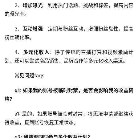
2、
增加曝光
：利用热门话题、挑战和标签，提高内容
网
的曝光率。
站
运
3、
互动增强
：定期与粉丝互动，增强粉丝黏性，提高
维
粉丝转化率。
网
4、
多元化收入
：除了传统的直播打赏和视频激励计
络
划，还可以尝试商品销售、品牌合作等多元化收入渠道。
安
全
常见问题faqs
l
q1: 如果我的账号被临时封禁，是否会影响我的收益资
i
格？
n
u
a1: 是的，如果账号被临时封禁，将无法申请或继续获
x
得收益，直到账号恢复正常状态。
运
维
q2: 我能否同时参与多个收益计划？