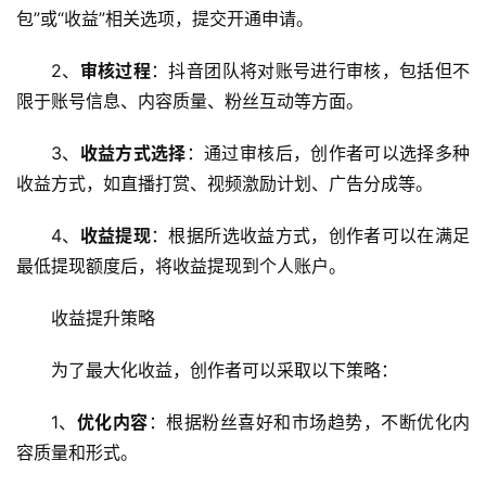
器
包”或“收益”相关选项，提交开通申请。
2、
审核过程
：抖音团队将对账号进行审核，包括但不
虚
拟
限于账号信息、
内容质量
、粉丝互动等方面。
主
机
3、
收益方式选择
：通过审核后，创作者可以选择多种
收益方式，如直播打赏、视频激励计划、广告分成等。
技
4、
收益提现
：根据所选收益方式，创作者可以在满足
术
教
最低提现额度后，将收益提现到个人账户。
程
收益提升策略
C
为了最大化收益，创作者可以采取以下策略：
D
N
1、
优化内容
：根据粉丝喜好和市场趋势，不断优化内
服
容质量和形式。
务