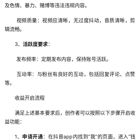
及色情、暴力、赌博等违法违规内容。
 视频质量：视频应清晰，无过度抖动，音质清晰，剪
辑流畅。
3、
活跃度要求
：
 发布频率：定期发布内容，保持账号活跃。
 互动率：与粉丝有良好的互动，包括回复评论、点赞
等。
首
收益开启流程
页
满足上述基本要求后，创作者可以按照以下步骤开启收
益功能：
云
服
1、
申请开通
：在抖音app内找到“我”的页面，进入“钱
务