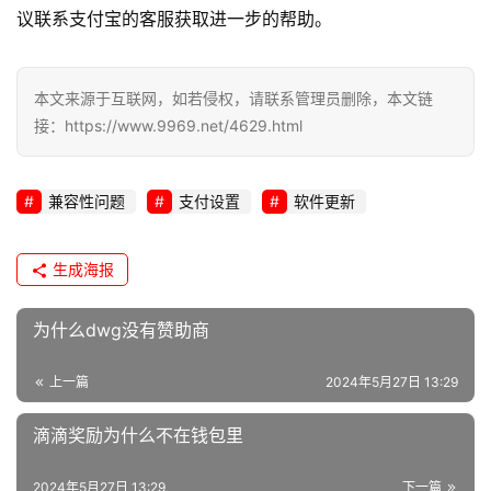
议联系支付宝的客服获取进一步的帮助。
运
维
本文来源于互联网，如若侵权，请联系管理员删除，本文链
网
接：https://www.9969.net/4629.html
络
安
全
兼容性问题
支付设置
软件更新
l
生成海报
i
n
u
为什么dwg没有赞助商
x
运
上一篇
2024年5月27日 13:29
维
滴滴奖励为什么不在钱包里
2024年5月27日 13:29
下一篇