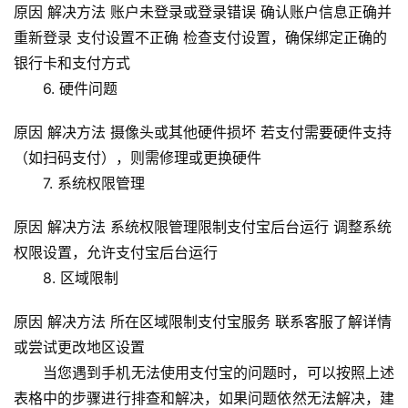
原因 解决方法 账户未登录或登录错误 确认账户信息正确并
虚
拟
重新登录
支付设置
不正确 检查支付设置，确保绑定正确的
主
银行卡和支付方式
机
6. 硬件问题
技
原因 解决方法 摄像头或其他硬件损坏 若支付需要硬件支持
术
（如扫码支付），则需修理或更换硬件
教
7. 系统权限管理
程
原因 解决方法 系统权限管理限制支付宝后台运行 调整系统
C
权限设置，允许支付宝后台运行
D
8. 区域限制
N
服
原因 解决方法 所在区域限制支付宝服务 联系客服了解详情
务
或尝试更改地区设置
当您遇到手机无法使用支付宝的问题时，可以按照上述
网
表格中的步骤进行排查和解决，如果问题依然无法解决，建
站