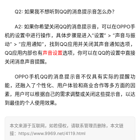
全
Q2: 如果我不想听到QQ的消息提示音怎么办？
l
A2: 如果你希望关闭QQ的消息提示音，可以在OPPO手
i
机的设置中进行操作，具体步骤是进入“设置” > “声音与振
n
动” > “应用通知”，找到QQ应用并关闭其声音通知选项，
u
x
QQ应用内部也有
声音设置
选项，你可以在QQ的设置中直接
运
关闭消息声音提醒。
维
OPPO手机QQ的消息提示音不仅具有实际的提醒功
能，还融入了个性化、用户体验和商业合作等多方面的因
素，用户可以根据自己的需求调整或关闭这些提示音，以达
到最佳的个人使用效果。
本文来源于互联网，如若侵权，请联系管理员删除，本文链
接：https://www.9969.net/4119.html