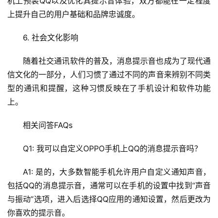
机上预装QQ以及优化其提示音体验，双方都能在一定程度
术
上提升自己的用户基础和品牌忠诚度。
教
程
6. 社会文化影响
C
随着社交通讯软件的普及，消息提示音也成为了现代通
D
信文化的一部分，人们习惯了通过不同的声音来辨别不同类
N
型的通讯和提醒，这种习惯反映在了手机设计和软件功能
服
务
上。
相关问答FAQs
网
站
Q1: 我可以自定义OPPO手机上QQ的消息提示音吗？
运
维
A1: 是的，大多数智能手机允许用户自定义通知声音，
包括QQ的消息提示音，通常可以在手机的设置中找到“声音
网
与振动”选项，进入后选择QQ应用的通知设置，然后更改为
络
你喜欢的提示音。
安