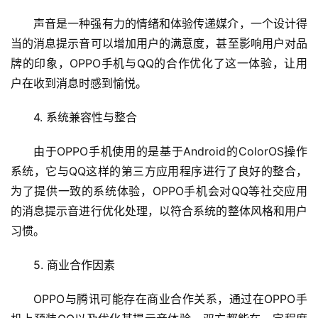
声音是一种强有力的情绪和体验传递媒介，一个设计得
当的消息提示音可以增加用户的满意度，甚至影响用户对品
牌的印象，OPPO手机与QQ的合作优化了这一体验，让用
首
户在收到消息时感到愉悦。
页
4. 系统兼容性与整合
云
服
由于OPPO手机使用的是基于Android的ColorOS操作
务
系统，它与QQ这样的第三方应用程序进行了良好的整合，
器
为了提供一致的系统体验，OPPO手机会对QQ等社交应用
的消息提示音进行优化处理，以符合系统的整体风格和用户
虚
习惯。
拟
主
5. 商业合作因素
机
OPPO与腾讯可能存在商业合作关系，通过在OPPO手
技