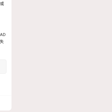
具或
AD
失