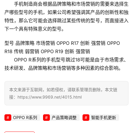
务
手机制造商会根据品牌策略和市场营销的需要来选择生
产哪些型号的手机，如果公司希望强调其产品的创新性和独
网
特性，那么它可能会选择跳过某些传统的型号，而直接进入
站
下一个具有特殊意义的型号。
运
维
型号 品牌策略 市场营销 OPPO R17 创新 强营销 OPPO
R18 传统 弱营销 OPPO R19 创新 强营销
网
OPPO R系列
的手机型号跳过18可能是由于市场需求、
络
技术研发、品牌策略和市场营销等多种因素的综合影响。
安
全
本文来源于互联网，如若侵权，请联系管理员删除，本文链
l
接：https://www.9969.net/4015.html
i
n
u
OPPO R系列
产品策略调整
智能手机更新
x
运