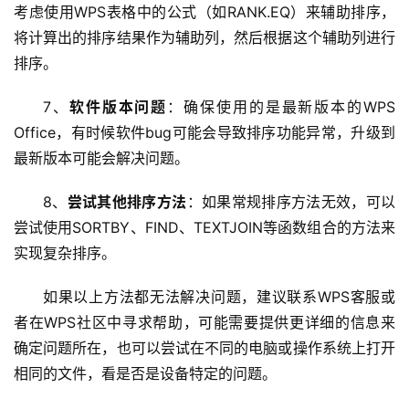
教
考虑使用WPS表格中的公式（如RANK.EQ）来辅助排序，
程
将计算出的排序结果作为辅助列，然后根据这个辅助列进行
排序。
C
D
7、
软件版本问题
：确保使用的是最新版本的WPS 
N
Office，有时候软件bug可能会导致排序功能异常，升级到
服
最新版本可能会解决问题。
务
8、
尝试其他排序方法
：如果常规排序方法无效，可以
网
尝试使用SORTBY、FIND、TEXTJOIN等函数组合的方法来
站
实现复杂排序。
运
维
如果以上方法都无法解决问题，建议联系WPS客服或
者在WPS社区中寻求帮助，可能需要提供更详细的信息来
网
确定问题所在，也可以尝试在不同的电脑或操作系统上打开
络
相同的文件，看是否是设备特定的问题。
安
全