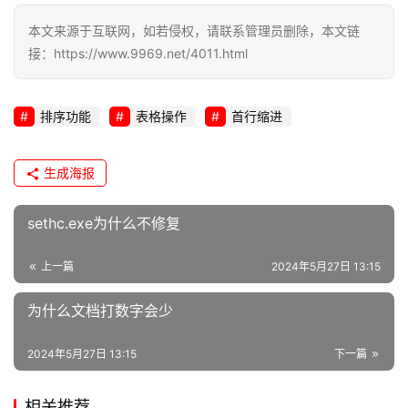
本文来源于互联网，如若侵权，请联系管理员删除，本文链
l
接：https://www.9969.net/4011.html
i
n
u
排序功能
表格操作
首行缩进
x
运
维
生成海报
sethc.exe为什么不修复
上一篇
2024年5月27日 13:15
为什么文档打数字会少
2024年5月27日 13:15
下一篇
相关推荐