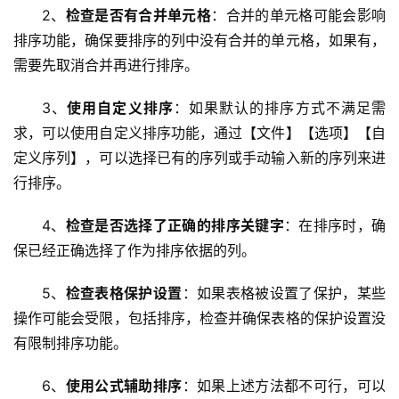
2、
检查是否有合并单元格
：合并的单元格可能会影响
排序功能
，确保要排序的列中没有合并的单元格，如果有，
需要先取消合并再进行排序。
首
页
3、
使用自定义排序
：如果默认的排序方式不满足需
求，可以使用自定义排序功能，通过【文件】【选项】【自
云
定义序列】，可以选择已有的序列或手动输入新的序列来进
服
务
行排序。
器
4、
检查是否选择了正确的排序关键字
：在排序时，确
虚
保已经正确选择了作为排序依据的列。
拟
主
5、
检查表格保护设置
：如果表格被设置了保护，某些
机
操作可能会受限，包括排序，检查并确保表格的保护设置没
有限制排序功能。
技
术
6、
使用公式辅助排序
：如果上述方法都不可行，可以