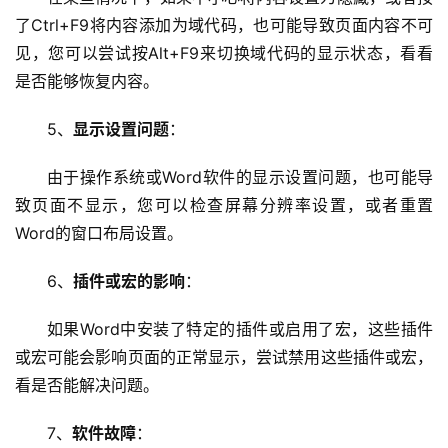
服
了Ctrl+F9将内容添加为域代码，也可能导致页面内容不可
务
见，您可以尝试按Alt+F9来切换域代码的显示状态，看看
器
是否能够恢复内容。
虚
5、
显示设置问题
：
拟
主
由于操作系统或Word软件的显示设置问题，也可能导
机
致页面不显示，您可以检查屏幕分辨率设置，或者重置
Word的窗口布局设置。
技
术
6、
插件或宏的影响
：
教
程
如果Word中安装了特定的插件或启用了宏，这些插件
或宏可能会影响页面的正常显示，尝试禁用这些插件或宏，
C
看是否能解决问题。
D
N
7、
软件故障
：