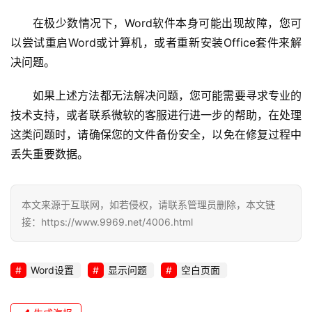
服
务
在极少数情况下，Word软件本身可能出现故障，您可
以尝试重启Word或计算机，或者重新安装Office套件来解
网
决问题。
站
运
如果上述方法都无法解决问题，您可能需要寻求专业的
维
技术支持，或者联系微软的客服进行进一步的帮助，在处理
这类问题时，请确保您的文件备份安全，以免在修复过程中
网
丢失重要数据。
络
安
全
本文来源于互联网，如若侵权，请联系管理员删除，本文链
接：https://www.9969.net/4006.html
l
i
n
Word设置
显示问题
空白页面
u
x