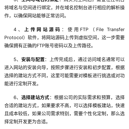
将域名与空间进行绑定，并在域名控制台进行相应的解析操
虚
作，以确保网站能够正常访问。
拟
主
4、
上传网站源码
：使用FTP（File Transfer 
机
Protocol）软件，将网站源码上传到虚拟空间，这一步需要
确保拥有正确的FTP账号密码以及上传路径。
技
术
5、
安装与配置
：上传完成后，通过访问域名通常可以
教
进入网站的安装向导，按照步骤进行安装和初步配置，根据
程
选择的建站方式不同，这里可能需要对模板进行挑选或对功
能进行定制开发。
C
D
6、
选择建站方式
：根据公司的实际需求和预算，选择
N
合适的建站方式，如果要求不高，可以选择模板建站，快速
服
且成本较低，如果公司需求特别，需要个性化定制，那么选
务
择定制开发更为合适。