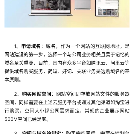
1、
申请域名
：域名，作为一个网站的互联网地址，是
网站建设的第一步，选择一个与公司业务相关且易于记忆的
域名至关重要，目前，国内有众多平台如腾讯云、阿里云等
提供域名购买服务，简短、好记、关联业务是选购域名的基
本原则。
首
2、
购买网站空间
：网站空间即存放网站文件的服务器
页
空间，同样需要在上述云服务平台或通过其他渠道如淘宝进
行购买，空间大小视公司需求而定，常规的企业展示网站
云
服
500M空间已经足够。
务
器
3、
空间与域名的绑定
：购买完空间后，需要在控制台