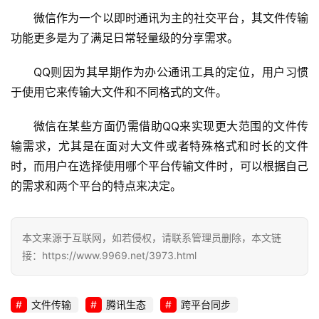
微信作为一个以即时通讯为主的社交平台，其文件传输
技
功能更多是为了满足日常轻量级的分享需求。
术
教
QQ则因为其早期作为办公通讯工具的定位，用户习惯
程
于使用它来传输大文件和不同格式的文件。
C
微信在某些方面仍需借助QQ来实现更大范围的文件传
D
输需求，尤其是在面对大文件或者特殊格式和时长的文件
N
时，而用户在选择使用哪个平台传输文件时，可以根据自己
服
的需求和两个平台的特点来决定。
务
网
本文来源于互联网，如若侵权，请联系管理员删除，本文链
站
接：https://www.9969.net/3973.html
运
维
文件传输
腾讯生态
跨平台同步