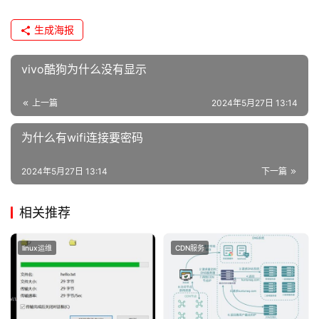
网
络
生成海报
安
全
vivo酷狗为什么没有显示
l
上一篇
2024年5月27日 13:14
i
n
为什么有wifi连接要密码
u
x
2024年5月27日 13:14
下一篇
运
维
相关推荐
linux运维
CDN服务