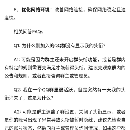
网
络
6、
优化网络环境
：改善网络连接，确保网络稳定且速
安
度快。
全
相关问答FAQs
l
Q1: 为什么刚加入的QQ群没有显示我的头衔？
i
n
A1: 可能是因为群主还未开启群头衔功能，或者是群内
u
x
有特定的规则需要先满足才能获得头衔，建议先观察群内的
运
公告和规则，或者直接咨询群主或管理员。
维
Q2: 我在一个QQ群里很活跃，但是突然有一天我的头
衔消失了，这是为什么？
A2: 可能是群主调整了群设置，关闭了头衔显示，或者
是你的账号出现了异常导致头衔被暂时隐藏，建议先检查自
己的账号状态，然后向群主或管理员询问情况，如果这些都