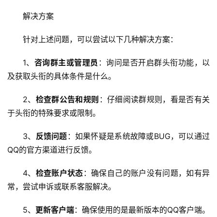
解决方案
技
术
针对上述问题，可以尝试以下几种解决方案：
教
程
1、
咨询群主或管理员
：询问是否开启群头衔功能，以
及获取头衔的具体条件是什么。
C
D
2、
检查群公告和规则
：仔细阅读群规则，看是否有关
N
于头衔的特殊要求或限制。
服
务
3、
反馈问题
：如果怀疑是系统故障或BUG，可以通过
QQ的官方渠道进行反馈。
网
站
4、
检查账户状态
：确保自己的账户没有问题，如有异
运
常，尝试申诉或联系客服解决。
维
5、
更新客户端
：确保使用的是最新版本的QQ客户端。