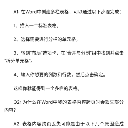
A1: 在Word中创建多栏表格，可以通过以下步骤完成：
网
络
1、插入一个标准表格。
安
全
2、选择需要进行分栏的单元格。
l
3、转到“布局”选项卡，在“合并与分割”组中找到并点击
i
“拆分单元格”。
n
u
4、输入你想要的列数和行数，然后点击确定。
x
运
这样你就能得到一个多栏的表格。
维
Q2: 为什么在Word中我的表格内容跨页时会丢失部分
内容？
A2: 表格内容跨页丢失可能是由于以下几个原因造成