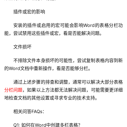
主
机
插件或宏的影响
技
安装的插件或启用的宏可能会影响Word的表格分栏功
术
能，尝试禁用这些插件或宏，看是否能解决问题。
教
程
文件损坏
不排除文件本身损坏的可能性，尝试复制表格内容到新
C
D
的Word文档中重新操作，看是否能够分栏。
N
服
通过上述步骤的排查和调整，通常可以解决大部分表格
务
分栏问题
，如果以上方法都无法解决问题，可能需要更详细
地检查文档的其他设置或寻求专业的技术支持。
网
站
相关问答FAQs：
运
维
Q1: 如何在Word中创建多栏表格？