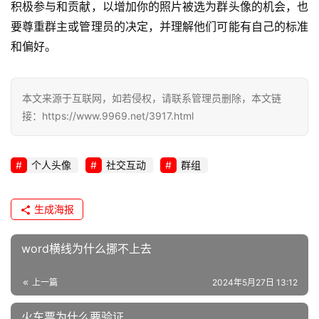
积极参与和贡献，以增加你的照片被选为群头像的机会，也
l
要尊重群主或管理员的决定，并理解他们可能有自己的标准
i
和偏好。
n
u
x
本文来源于互联网，如若侵权，请联系管理员删除，本文链
运
接：https://www.9969.net/3917.html
维
个人头像
社交互动
群组
生成海报
word横线为什么挪不上去
上一篇
2024年5月27日 13:12
火车票为什么要验证