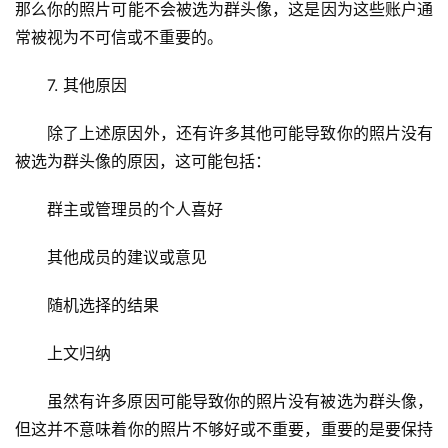
那么你的照片可能不会被选为群头像，这是因为这些账户通
程
常被视为不可信或不重要的。
C
7. 其他原因
D
N
除了上述原因外，还有许多其他可能导致你的照片没有
服
被选为群头像的原因，这可能包括：
务
群主或管理员的个人喜好
网
站
其他成员的建议或意见
运
维
随机选择的结果
网
上文归纳
络
安
虽然有许多原因可能导致你的照片没有被选为群头像，
全
但这并不意味着你的照片不够好或不重要，重要的是要保持