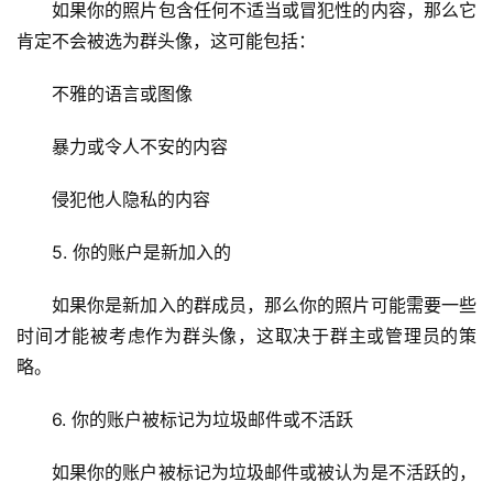
如果你的照片包含任何不适当或冒犯性的内容，那么它
肯定不会被选为群头像，这可能包括：
首
页
不雅的语言或图像
暴力或令人不安的内容
云
服
侵犯他人隐私的内容
务
器
5. 你的账户是新加入的
虚
如果你是新加入的群成员，那么你的照片可能需要一些
拟
时间才能被考虑作为群头像，这取决于群主或管理员的策
主
略。
机
6. 你的账户被标记为垃圾邮件或不活跃
技
术
如果你的账户被标记为垃圾邮件或被认为是不活跃的，
教