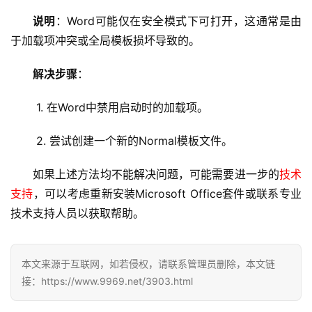
网
说明
：Word可能仅在安全模式下可打开，这通常是由
络
于加载项冲突或全局模板损坏导致的。
安
全
解决步骤
：
l
 1. 在Word中禁用启动时的加载项。
i
n
 2. 尝试创建一个新的Normal模板文件。
u
x
如果上述方法均不能解决问题，可能需要进一步的
技术
运
支持
，可以考虑重新安装Microsoft Office套件或联系专业
维
技术支持
人员以获取帮助。
本文来源于互联网，如若侵权，请联系管理员删除，本文链
接：https://www.9969.net/3903.html