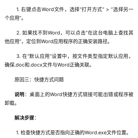
 1. 右键点击Word文件，选择“打开方式” > “选择另一
个应用”。
 2. 如果找不到Word，可以点击“在这台电脑上查找其
他应用”，定位到Word应用程序的正确安装路径。
首
 3. 在“默认应用”设置中，按文件类型指定默认应用，
页
确保.doc和.docx文件与Word正确关联。
云
原因三：快捷方式问题
服
务
说明
：桌面上的Word快捷方式链接可能出错或程序被
器
卸载。
解决步骤
：
虚
拟
 1. 检查快捷方式是否指向正确的Word.exe文件位置。
主