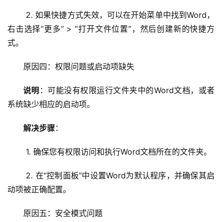
机
 2. 如果快捷方式失效，可以在开始菜单中找到Word，
右击选择“更多” > “打开文件位置”，然后创建新的快捷方
技
式。
术
教
原因四：权限问题或启动项缺失
程
说明
：可能没有权限运行文件夹中的Word文档，或者
C
系统缺少相应的启动项。
D
N
解决步骤
：
服
务
 1. 确保您有权限访问和执行Word文档所在的文件夹。
网
 2. 在“控制面板”中设置Word为默认程序，并确保其启
站
动项被正确配置。
运
维
原因五：安全模式问题