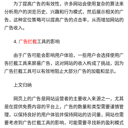
为了提高广告的有效性，许多网站会使用复杂的算法来
虚
分析用户的浏览历史、兴趣和行为模式，然后展示相关的广
拟
主
告，这种定位策略可以提高广告的点击率，从而增加网站的
机
广告收入。
4. 
广告拦截
工具的影响
技
术
由于广告可能会影响用户体验，一些用户会选择使用
广
教
程
告拦截
工具来屏蔽广告，这对网站的收入构成了挑战，因为
广告拦截工具可以有效地阻止大部分广告的加载和显示。
C
上文归纳
D
N
网页上的广告是网站运营者的主要收入来源之一，尤其
服
务
是在提供免费内容的平台上，广告的数量和类型需要谨慎管
理，以保持良好的用户体验并保持网站的访问量，网站也需
网
要考虑到广告拦截工具的影响，可能需要寻找新的盈利模式