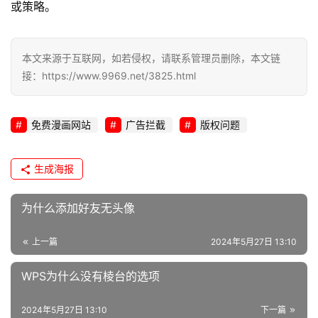
站
或策略。
运
维
本文来源于互联网，如若侵权，请联系管理员删除，本文链
网
接：https://www.9969.net/3825.html
络
安
全
免费漫画网站
广告拦截
版权问题
l
生成海报
i
n
为什么添加好友无头像
u
x
上一篇
2024年5月27日 13:10
运
维
WPS为什么没有棱台的选项
2024年5月27日 13:10
下一篇