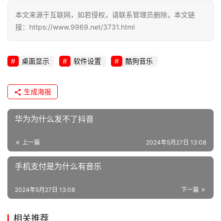
网
本文来源于互联网，如若侵权，请联系管理员删除，本文链
络
接：https://www.9969.net/3731.html
安
全
桌面显示
软件设置
酷狗音乐
l
i
生成海报
n
u
华为为什么发不了抖音
x
运
上一篇
2024年5月27日 13:08
维
手机支付是为什么有音乐
2024年5月27日 13:08
下一篇
相关推荐