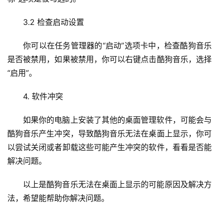
机
3.2 检查启动设置
技
你可以在任务管理器的“启动”选项卡中，检查酷狗音乐
术
教
是否被禁用，如果被禁用，你可以右键点击酷狗音乐，选择
程
“启用”。
4. 软件冲突
C
D
如果你的电脑上安装了其他的桌面管理软件，可能会与
N
服
酷狗音乐产生冲突，导致酷狗音乐无法在桌面上显示，你可
务
以尝试关闭或者卸载这些可能产生冲突的软件，看看是否能
解决问题。
网
站
以上是酷狗音乐无法在桌面上显示的可能原因及解决方
运
法，希望能帮助你解决问题。
维