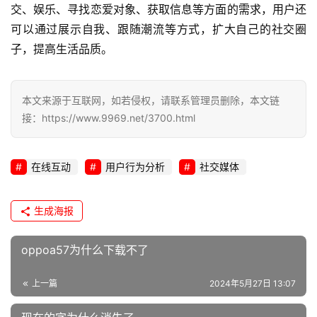
网
交、娱乐、寻找恋爱对象、获取信息等方面的需求，用户还
站
可以通过展示自我、跟随潮流等方式，扩大自己的社交圈
运
子，提高生活品质。
维
网
本文来源于互联网，如若侵权，请联系管理员删除，本文链
络
接：https://www.9969.net/3700.html
安
全
在线互动
用户行为分析
社交媒体
l
i
生成海报
n
u
x
oppoa57为什么下载不了
运
维
上一篇
2024年5月27日 13:07