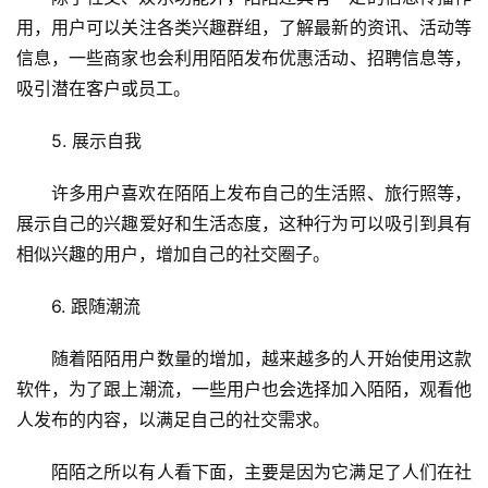
用，用户可以关注各类兴趣群组，了解最新的资讯、活动等
虚
信息，一些商家也会利用陌陌发布优惠活动、招聘信息等，
拟
吸引潜在客户或员工。
主
机
5. 展示自我
技
许多用户喜欢在陌陌上发布自己的生活照、旅行照等，
术
展示自己的兴趣爱好和生活态度，这种行为可以吸引到具有
教
相似兴趣的用户，增加自己的社交圈子。
程
6. 跟随潮流
C
D
随着陌陌用户数量的增加，越来越多的人开始使用这款
N
软件，为了跟上潮流，一些用户也会选择加入陌陌，观看他
服
人发布的内容，以满足自己的社交需求。
务
陌陌之所以有人看下面，主要是因为它满足了人们在社