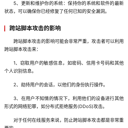
拟
5、更新和维护你的系统：保持你的系统和软件的最新
主
状态，可以确保你已经修复了任何已知的安全漏洞。
机
跨站脚本攻击的影响
技
术
跨站脚本攻击的影响可能会非常严重，攻击者可以利用
教
跨站脚本攻击来：
程
1、窃取用户的敏感信息，如密码、信用卡号码和其他
C
个人识别信息。
D
N
2、劫持用户的会话，以他们的身份执行操作。
服
务
3、在用户不知情的情况下，利用他们的设备进行其他
形式的网络犯罪，如分布式拒绝服务(DDoS)攻击。
网
站
对于任何在线服务来说，防止跨站脚本攻击都是非常重
运