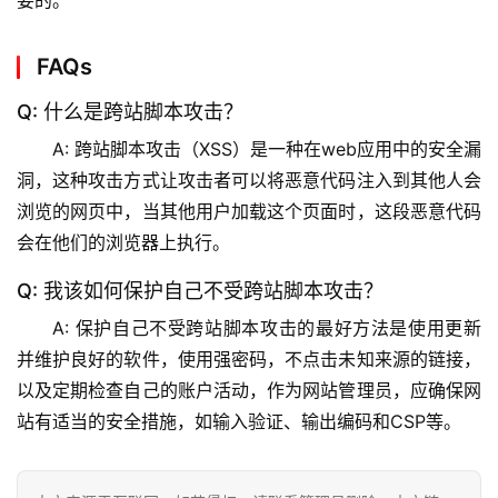
要的。
维
FAQs
网
络
Q: 什么是跨站脚本攻击？
安
全
A: 跨站脚本攻击（XSS）是一种在web应用中的安全漏
洞，这种攻击方式让攻击者可以将
恶意代码注入
到其他人会
l
浏览的网页中，当其他用户加载这个页面时，这段恶意代码
i
会在他们的浏览器上执行。
n
u
Q: 我该如何保护自己不受跨站脚本攻击？
x
A: 保护自己不受跨站脚本攻击的最好方法是使用更新
运
并维护良好的软件，使用强密码，不点击未知来源的链接，
维
以及定期检查自己的账户活动，作为网站管理员，应确保网
站有适当的安全措施，如输入验证、输出编码和CSP等。