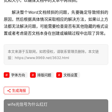
式和大小，以确保文档中的文本不再倾斜。
C
D
解决整个Word文档倾斜的问题，先要确定导致倾斜的
N
服
原因，然后根据具体情况采取相应的解决方法，如果以上方
务
法都无法解决问题，可能需要检查是否有其他隐藏的格式设
置或者考虑是否文档本身在创建或编辑过程中出现了异常。
网
站
运
本文来源于互联网，如若侵权，请联系管理员删除，本文链
维
接：https://www.9969.net/3632.html
网
字体方向
排版问题
文档设置
络
安
全
生成海报
l
wife光信号为什么红灯
i