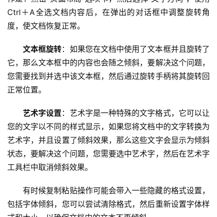
页
Ctrl＋A全选文档内容后，在弹出的对话框中调整旋转角
度，使文档恢复正常。
云
服
文本框旋转
：如果您在文档中使用了文本框并且旋转了
务
它，那么文本框中的内容也会随之倾斜，要解决这个问题，
器
您需要找到并选中该文本框，然后通过旋转手柄将其旋转回
正常位置。
虚
拟
艺术字设置
：艺术字是一种特殊的文字格式，它可以让
主
您的文字以不同的样式显示，如果您将文档中的文字转换为
机
艺术字，并且设置了倾斜效果，那么这些文字会显示为倾斜
状态，要解决这个问题，您需要选中艺术字，然后在艺术字
技
工具栏中取消倾斜效果。
术
教
有时候复制粘贴操作可能会带入一些隐藏的格式设置，
程
包括字体倾斜，您可以尝试清除格式，然后重新设置字体样