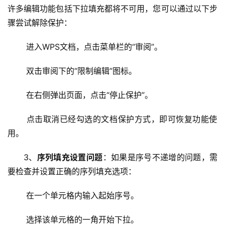
许多编辑功能包括下拉填充都将不可用，您可以通过以下步
首
页
骤尝试解除保护：
 进入WPS文档，点击菜单栏的“审阅”。
云
服
 双击审阅下的“限制编辑”图标。
务
器
 在右侧弹出页面，点击“停止保护”。
虚
 点击取消已经勾选的文档保护方式，即可恢复功能使
拟
用。
主
机
3、
序列填充设置问题
：如果是序号不递增的问题，需
要检查并设置正确的序列填充选项：
技
术
 在一个单元格内输入起始序号。
教
程
 选择该单元格的一角开始下拉。