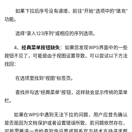
C
 如果下拉后序号没有递增，前往“开始”选项中的“填充”
D
功能。
N
服
 选择“录入123序列”或相应的序列选项。
务
4、
经典菜单按钮缺失
：如果您发现WPS界面中的一些
网
按钮不见了，可能是由于视图设置导致，可以尝试以下方法
站
找回：
运
维
 在选项里找到“视图”标签页。
网
 查找并勾选“经典菜单”按钮，这样就会显示传统的菜单
络
栏。
安
全
如果在WPS中遇到无法下拉的问题，用户应首先确认
是否是因为文档保护或者设置错误所致，若问题依然存在，
l
可能需要进一步检查软件设置或联系官方技术支持寻求帮