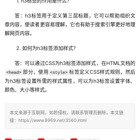
网
 1. h3标签的作用是什么？
站
运
答：h3标签用于定义第三层标题，它可以帮助组织文
维
章内容，使读者更容易理解，它也有助于搜索引擎更好地理
解网页内容。
网
络
 2. 如何为h3标签添加样式？
安
全
答：可以通过CSS为h3标签添加样式，在HTML文档的
部分，使用
标签定义CSS样式规则，然后
<head>
<style>
l
为h3标签设置所需的样式属性，可以为h3标签设置字体、
i
颜色、大小等样式。
n
u
x
本文来源于互联网，如若侵权，请联系管理员删除，本文链
运
接：https://www.9969.net/3560.html
维