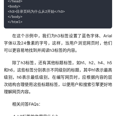
</head>

<body>

虚
<h3>目录页码为什么从2开始</h3>

</body>

拟
主
机
在这个示例中，我们为h3标签设置了蓝色字体、Arial
字体以及24像素的字号，这样，当用户浏览网页时，他们
技
可以更容易地找到并阅读h3标签的内容。
术
教
除了h3标签，还有其他标题标签，如h1、h2、h4、h5
程
和h6，这些标签分别表示不同级别的标题，其中h1表示最高
级别，h6表示最低级别，在编写网页时，应根据内容的层
C
D
次结构合理使用这些标题标签，以便用户和搜索引擎更好地
N
理解网页内容。
服
务
相关问答FAQs：