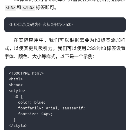
和
标签即可。
<h3>
</h3>
在实际应用中，我们可以根据需要为h3标签添加样
式，以使其更具吸引力，我们可以使用CSS为h3标签设置
字体、颜色、大小等样式，以下是一个示例：
<!DOCTYPE html>

<html>

首
<head>

页
<style>

  h3 {

    color: blue;

云
    fontfamily: Arial, sansserif;

服
    fontsize: 24px;

务
  }

</style>

器