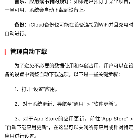
音乐、应用或书籍的预订
：如果用户预订了某个项目，
D
一旦可用，系统会自动下载到设备上。
N
服
备份
：iCloud备份也可能在设备连接到WiFi并且充电时
务
自动进行。
网
站
管理自动下载
运
维
为了避免不必要的数据使用和存储占用，用户可以在设
备的设置中调整自动下载选项，以下是一些关键步骤：
网
络
1、打开“设置”应用。
安
全
2、对于系统更新，导航至“通用” > “软件更新”。
3、对于App Store的应用更新，前往“App Store” > 
l
“自动下载应用更新”，在这里可以关闭所有应用或针对特定
i
n
应用进行设置。