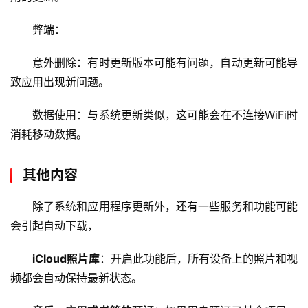
弊端：
云
服
意外删除：有时更新版本可能有问题，自动更新可能导
务
致应用出现新问题。
器
数据使用：与系统更新类似，这可能会在不连接WiFi时
虚
消耗移动数据。
拟
主
机
其他内容
除了系统和应用程序更新外，还有一些服务和功能可能
技
会引起自动下载，
术
教
iCloud照片库
：开启此功能后，所有设备上的照片和视
程
频都会自动保持最新状态。
C