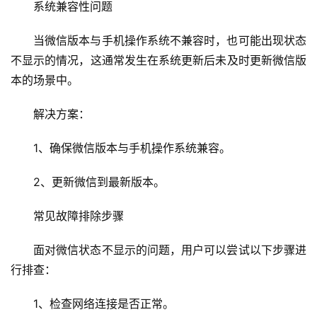
术
系统兼容性问题
教
程
当微信版本与手机操作系统不兼容时，也可能出现状态
不显示的情况，这通常发生在系统更新后未及时更新
微信版
C
本
的场景中。
D
N
解决方案：
服
务
1、确保微信版本与手机操作系统兼容。
2、更新微信到最新版本。
网
站
常见故障排除步骤
运
维
面对微信状态不显示的问题，用户可以尝试以下步骤进
行排查：
网
络
1、检查网络连接是否正常。
安