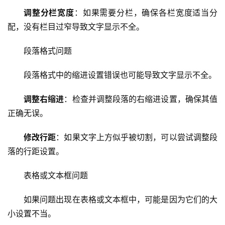
调整分栏宽度
：如果需要分栏，确保各栏宽度适当分
配，没有栏目过窄导致文字显示不全。
首
页
段落格式问题
段落格式中的缩进设置错误也可能导致文字显示不全。
云
服
调整右缩进
：检查并调整段落的右缩进设置，确保其值
务
器
正确无误。
修改行距
：如果文字上方似乎被切割，可以尝试调整段
虚
落的行距设置。
拟
主
表格或文本框问题
机
如果问题出现在表格或文本框中，可能是因为它们的大
技
小设置不当。
术