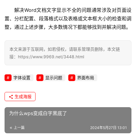
解决Word文档文字显示不全的问题通常涉及对页面设
l
置、分栏配置、段落格式以及表格或文本框大小的检查和调
i
整，通过上述步骤，大多数情况下都能够找到并解决问题。
n
u
x
运
本文来源于互联网，如若侵权，请联系管理员删除，本文链
维
接：https://www.9969.net/3448.html
字体设置
显示问题
界面布局
生成海报
为什么wps变成白字黑底了
上一篇
2024年5月27日 13:01