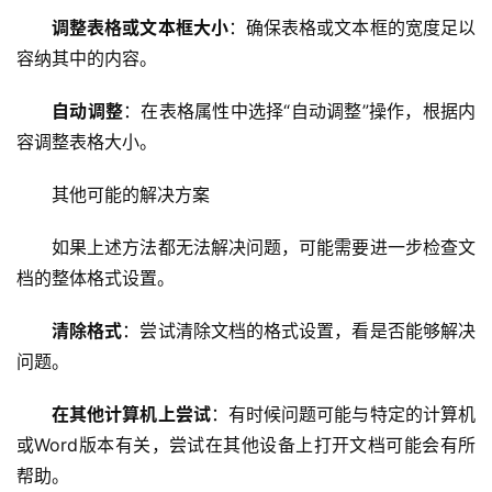
教
调整表格或文本框大小
：确保表格或文本框的宽度足以
程
容纳其中的内容。
C
自动调整
：在表格属性中选择“自动调整”操作，根据内
D
容调整表格大小。
N
服
其他可能的解决方案
务
如果上述方法都无法解决问题，可能需要进一步检查文
网
档的整体格式设置。
站
运
清除格式
：尝试清除文档的格式设置，看是否能够解决
维
问题。
网
在其他计算机上尝试
：有时候问题可能与特定的计算机
络
或Word版本有关，尝试在其他设备上打开文档可能会有所
安
帮助。
全