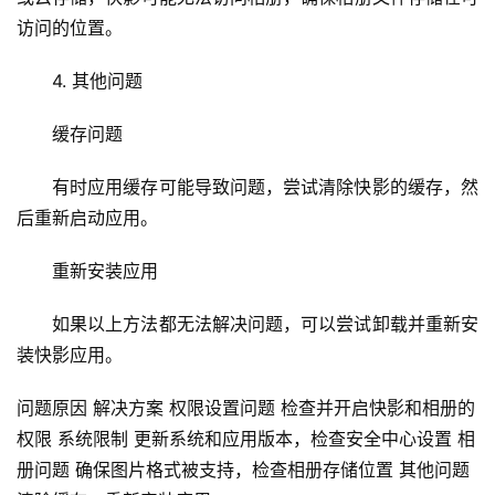
教
访问的位置。
程
4. 其他问题
C
D
缓存问题
N
服
有时应用缓存可能导致问题，尝试清除快影的缓存，然
务
后重新启动应用。
网
重新安装应用
站
运
如果以上方法都无法解决问题，可以尝试卸载并重新安
维
装快影应用。
网
问题原因 解决方案 权限设置问题 检查并开启快影和相册的
络
权限 系统限制 更新系统和应用版本，检查安全中心设置 相
安
册问题 确保图片格式被支持，检查相册存储位置 其他问题
全