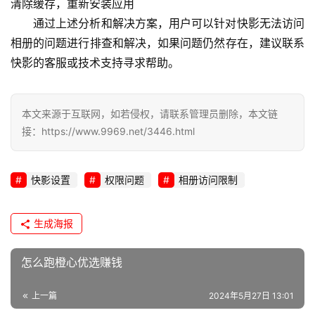
清除缓存，重新安装应用
通过上述分析和解决方案，用户可以针对快影无法访问
l
相册的问题进行排查和解决，如果问题仍然存在，建议联系
i
快影的客服或技术支持寻求帮助。
n
u
x
本文来源于互联网，如若侵权，请联系管理员删除，本文链
运
接：https://www.9969.net/3446.html
维
快影设置
权限问题
相册访问限制
生成海报
怎么跑橙心优选赚钱
上一篇
2024年5月27日 13:01