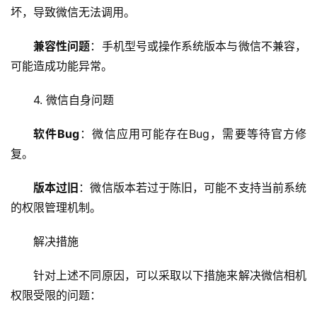
务
坏，导致微信无法调用。
器
兼容性问题
：手机型号或操作系统版本与微信不兼容，
虚
可能造成功能异常。
拟
主
4. 微信自身问题
机
软件Bug
：微信应用可能存在Bug，需要等待官方修
技
复。
术
教
版本过旧
：微信版本若过于陈旧，可能不支持当前系统
程
的权限管理机制。
C
解决措施
D
N
针对上述不同原因，可以采取以下措施来解决微信相机
服
权限受限的问题：
务