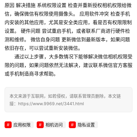
原因 解决措施 系统权限设置 检查并重新授权相机权限给微
网
信，确保微信有权限使用摄像头。 应用软件冲突 检查手机
站
内安装的其他应用，尤其是安全类应用，看是否有权限限制
运
设置。 硬件问题 尝试重启手机，或者联系厂商进行硬件检
维
测和维修。 微信自身问题 更新微信到最新版本，如果问题
依旧存在，可以尝试重新安装微信。
网
通过以上步骤，大多数情况下能够解决微信相机权限受
络
限的问题，如果问题依然无法解决，建议联系微信官方客服
安
全
或手机制造商寻求帮助。
l
本文来源于互联网，如若侵权，请联系管理员删除，本文链
i
接：https://www.9969.net/3441.html
n
u
x
应用权限
相机访问
隐私设置
运
维