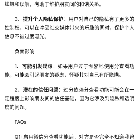
服
尴尬和误解，有助于维护朋友间的和谐关系。
务
3、
提升个人隐私保护
：用户对自己的隐私有了更多的
网
控制权，可以在享受社交媒体带来的乐趣的同时，保护个人
站
信息不被过度曝光。
运
维
负面影响
网
1、
可能引发疑虑
：如果用户过于频繁地使用分查看功
络
能，可能会引起朋友的疑虑，怀疑其对自己有所隐瞒。
安
全
2、
潜在的信任问题
：过分依赖分查看功能可能会在一
定程度上影响朋友间的信任基础，因为它涉及到隐私和透明
l
度的问题。
i
n
FAQs
u
x
Q1: 启用微信分查看功能后，对方是否完全不知道我曾