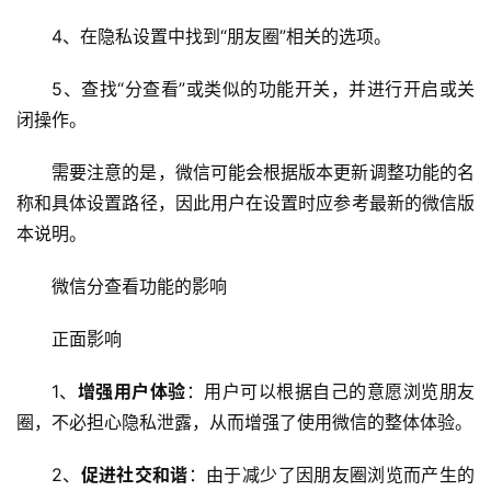
云
服
4、在隐私设置中找到“朋友圈”相关的选项。
务
器
5、查找“分查看”或类似的功能开关，并进行开启或关
闭操作。
虚
拟
需要注意的是，微信可能会根据版本更新调整功能的名
主
称和具体设置路径，因此用户在设置时应参考最新的微信版
机
本说明。
技
微信分查看功能的影响
术
教
正面影响
程
1、
增强用户体验
：用户可以根据自己的意愿浏览朋友
C
圈，不必担心隐私泄露，从而增强了使用微信的整体体验。
D
N
2、
促进社交和谐
：由于减少了因朋友圈浏览而产生的