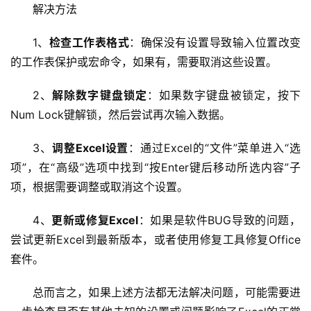
解决方法
C
1、
检查工作表格式
：确保没有设置导致输入位置改变
D
的工作表保护或宏命令，如果有，需要取消这些设置。
N
服
2、
解除数字键盘锁定
：如果数字键盘被锁定，按下
务
Num Lock键解锁，然后尝试再次输入数据。
网
3、
调整Excel设置
：通过Excel的“文件”菜单进入“选
站
项”，在“高级”选项中找到“按Enter键后移动所选内容”子
运
项，根据需要调整或取消这个设置。
维
4、
更新或修复Excel
：如果是软件BUG导致的问题，
网
尝试更新Excel到最新版本，或者使用修复工具修复Office
络
套件。
安
全
总而言之，如果上述方法都无法解决问题，可能需要进