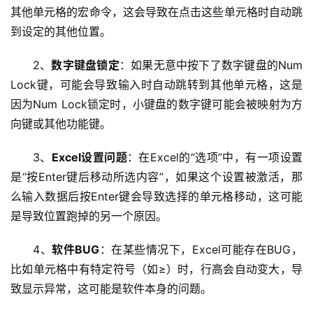
其他单元格的宏命令，这会导致在点击这些单元格时自动跳
首
到设定的其他位置。
页
2、
数字键盘锁定
：如果无意中按下了数字键盘的Num 
云
Lock键，可能会导致输入时自动跳转到其他单元格，这是
服
因为Num Lock锁定时，小键盘的数字键可能会被映射为方
务
向键或其他功能键。
器
3、
Excel设置问题
：在Excel的“选项”中，有一项设置
虚
是“按Enter键后移动所选内容”，如果这个设置被激活，那
拟
么输入数据后按Enter键会导致选择的单元格移动，这可能
主
是导致位置跑掉的另一个原因。
机
4、
软件BUG
：在某些情况下，Excel可能存在BUG，
技
比如单元格中有特定符号（如≥）时，行高会自动变大，导
术
致显示异常，这可能是软件本身的问题。
教
程