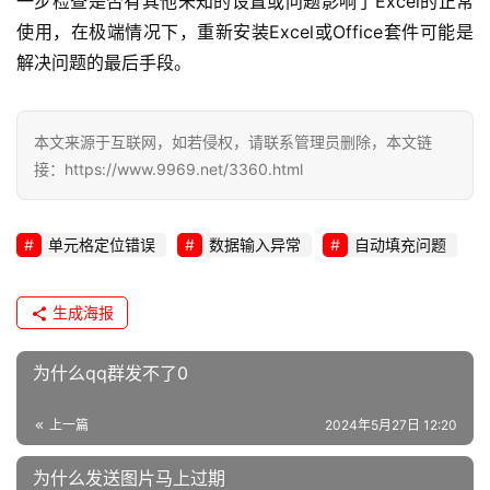
一步检查是否有其他未知的设置或问题影响了Excel的正常
l
i
使用，在极端情况下，重新安装Excel或Office套件可能是
n
解决问题的最后手段。
u
x
运
本文来源于互联网，如若侵权，请联系管理员删除，本文链
维
接：https://www.9969.net/3360.html
单元格定位错误
数据输入异常
自动填充问题
生成海报
为什么qq群发不了0
上一篇
2024年5月27日 12:20
为什么发送图片马上过期