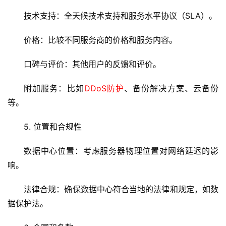
C
技术支持：全天候技术支持和服务水平协议（SLA）。
D
N
价格：比较不同服务商的价格和服务内容。
服
务
口碑与评价：其他用户的反馈和评价。
附加服务：比如
DDoS防护
、备份解决方案、云备份
网
站
等。
运
维
5. 位置和合规性
数据中心位置：考虑服务器物理位置对网络延迟的影
网
响。
络
安
法律合规：确保数据中心符合当地的法律和规定，如数
全
据保护法。
l