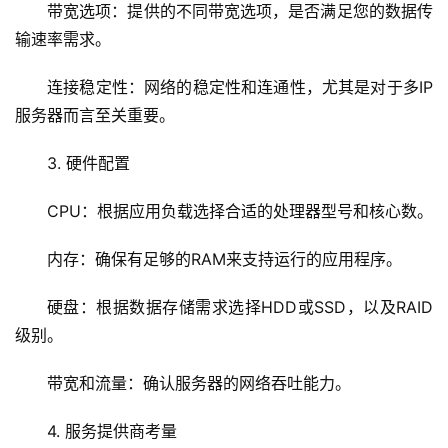
带宽选项：提供的不同带宽选项，是否满足您的数据传
首
输速率需求。
页
连接稳定性：网络的稳定性和连通性，尤其是对于多IP
云
服务器而言至关重要。
服
务
3. 硬件配置
器
CPU：根据应用负载选择合适的处理器型号和核心数。
虚
拟
内存：确保有足够的RAM来支持运行的应用程序。
主
机
硬盘：根据数据存储需求选择HDD或SSD，以及RAID
级别。
技
术
带宽和流量：确认服务器的网络吞吐能力。
教
程
4. 服务提供商考量