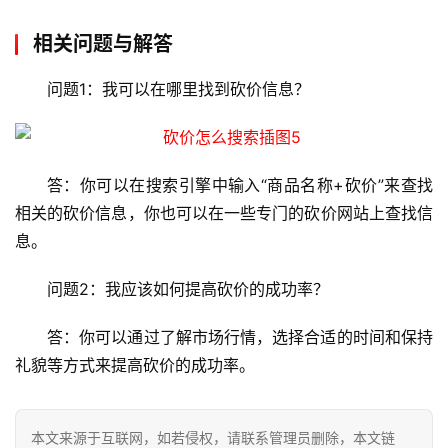
站
运
相关问题与解答
维
问题1：我可以在哪里找到砍价信息？
网
络
安
答：你可以在搜索引擎中输入“商品名称+砍价”来查找
全
相关的砍价信息，你也可以在一些专门的砍价网站上查找信
息。
l
i
问题2：我应该如何提高砍价的成功率？
n
u
答：你可以通过了解市场行情，选择合适的时间和保持
x
礼貌等方式来提高砍价的成功率。
运
维
本文来源于互联网，如若侵权，请联系管理员删除，本文链