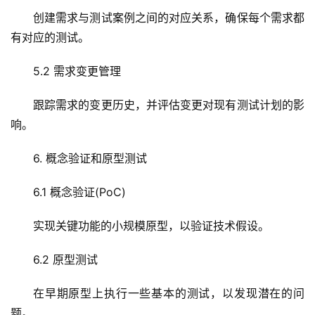
技
创建需求与测试案例之间的对应关系，确保每个需求都
术
有对应的测试。
教
程
5.2 需求变更管理
C
跟踪需求的变更历史，并评估变更对现有测试计划的影
D
响。
N
服
6. 概念验证和原型测试
务
6.1 概念验证(PoC)
网
站
实现关键功能的小规模原型，以验证技术假设。
运
维
6.2 原型测试
在早期原型上执行一些基本的测试，以发现潜在的问
网
络
题。