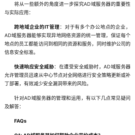
网
将从一些额外的角度进一步探究AD域服务器的重要性
络
与实际应用：
安
全
跨地域企业的IT管理
：对于有多个办公地点的企业，
AD域服务器能够实现异地网络资源的统一管理，保证每个
l
地点的员工都能访问到相同的资源和服务，同时维护公司的
i
信息安全标准。
n
u
快速响应安全威胁
：在遭受安全威胁时，AD域服务器
x
允许管理员迅速从中心节点对全网络进行
安全策略
更新或补
运
维
丁部署，有效减少安全漏洞带来的风险。
针对AD域服务器的管理和运用，有以下几点常见疑问
及解答：
FAQs