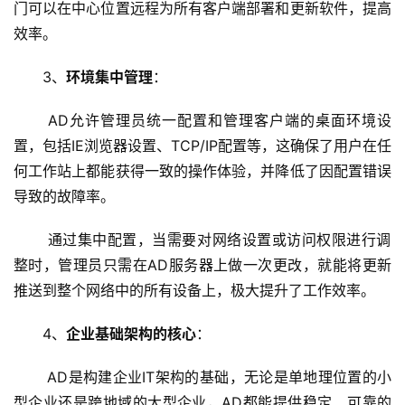
门可以在中心位置远程为所有客户端部署和更新软件，提高
效率。
3、
环境集中管理
：
 AD允许管理员统一配置和管理客户端的桌面环境设
置，包括IE浏览器设置、TCP/IP配置等，这确保了用户在任
首
页
何工作站上都能获得一致的操作体验，并降低了因配置错误
导致的故障率。
云
 通过集中配置，当需要对网络设置或访问权限进行调
服
务
整时，管理员只需在AD服务器上做一次更改，就能将更新
器
推送到整个网络中的所有设备上，极大提升了工作效率。
4、
企业基础架构的核心
：
虚
拟
 AD是构建企业IT架构的基础，无论是单地理位置的小
主
机
型企业还是跨地域的大型企业，AD都能提供稳定、可靠的